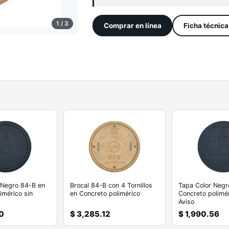
1 / 3
Comprar en línea
Ficha técnic
 Negro 84-B en
Brocal 84-B con 4 Tornillos
Tapa Color Negr
imérico sin
en Concreto polimérico
Concreto polimér
Aviso
0
$ 3,285.12
$ 1,990.56