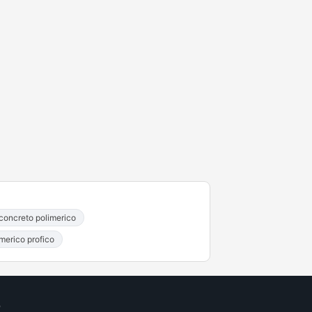
 concreto polimerico
merico profico
o