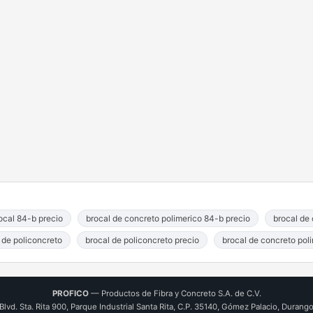
ocal 84-b precio
brocal de concreto polimerico 84-b precio
brocal de
 de policoncreto
brocal de policoncreto precio
brocal de concreto poli
PROFICO
— Productos de Fibra y Concreto S.A. de C.V.
Blvd. Sta. Rita 900, Parque Industrial Santa Rita, C.P. 35140, Gómez Palacio, Durang