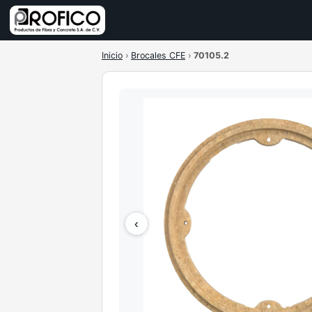
Inicio
›
Brocales CFE
›
70105.2
‹