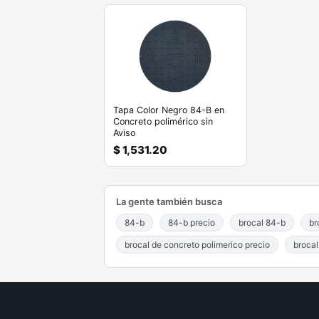
Tapa Color Negro 84-B en
Concreto polimérico sin
Aviso
$ 1,531.20
La gente también busca
84-b
84-b precio
brocal 84-b
br
brocal de concreto polimerico precio
brocal