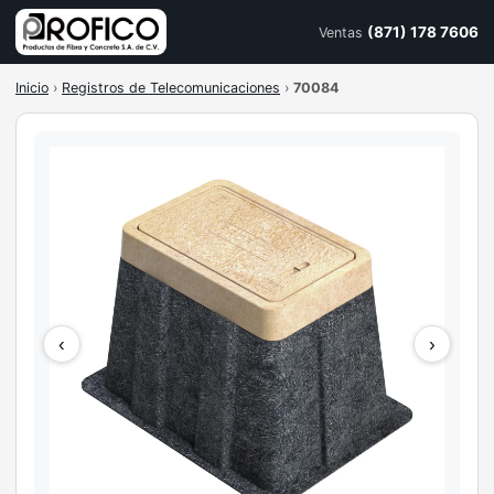
(871) 178 7606
Ventas
Inicio
›
Registros de Telecomunicaciones
›
70084
‹
›